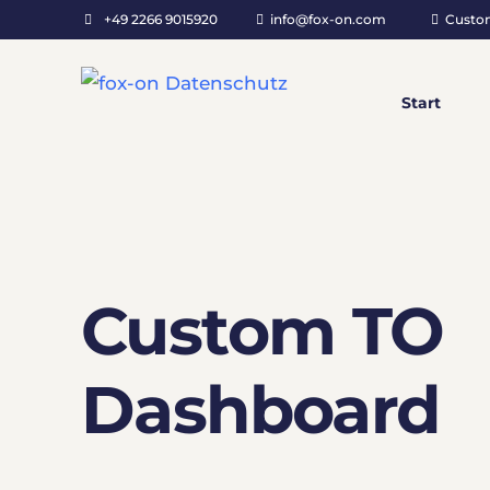
+49 2266 9015920
info@fox-on.com
Custo
Start
Custom TO
Dashboard