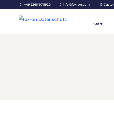
+49 2266 9015920
info@fox-on.com
Custo
Start